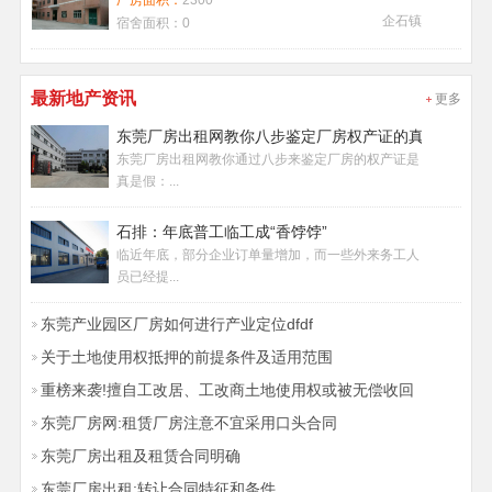
厂房面积：
2300
企石镇
宿舍面积：
0
最新地产资讯
更多
东莞厂房出租网教你八步鉴定厂房权产证的真假
东莞厂房出租网教你通过八步来鉴定厂房的权产证是
真是假：...
石排：年底普工临工成“香饽饽”
临近年底，部分企业订单量增加，而一些外来务工人
员已经提...
东莞产业园区厂房如何进行产业定位dfdf
关于土地使用权抵押的前提条件及适用范围
重榜来袭!擅自工改居、工改商土地使用权或被无偿收回
东莞厂房网:租赁厂房注意不宜采用口头合同
东莞厂房出租及租赁合同明确
东莞厂房出租:转让合同特征和条件