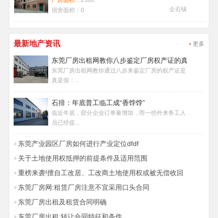
厂房面积：
2300
企石镇
宿舍面积：
0
最新地产资讯
更多
东莞厂房出租网教你八步鉴定厂房权产证的真假
东莞厂房出租网教你通过八步来鉴定厂房的权产证是
真是假：...
石排：年底普工临工成“香饽饽”
临近年底，部分企业订单量增加，而一些外来务工人
员已经提...
东莞产业园区厂房如何进行产业定位dfdf
关于土地使用权抵押的前提条件及适用范围
重榜来袭!擅自工改居、工改商土地使用权或被无偿收回
东莞厂房网:租赁厂房注意不宜采用口头合同
东莞厂房出租及租赁合同明确
东莞厂房出租:转让合同特征和条件