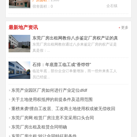
厂房面积：
2300
企石镇
宿舍面积：
0
最新地产资讯
更多
东莞厂房出租网教你八步鉴定厂房权产证的真假
东莞厂房出租网教你通过八步来鉴定厂房的权产证是
真是假：...
石排：年底普工临工成“香饽饽”
临近年底，部分企业订单量增加，而一些外来务工人
员已经提...
东莞产业园区厂房如何进行产业定位dfdf
关于土地使用权抵押的前提条件及适用范围
重榜来袭!擅自工改居、工改商土地使用权或被无偿收回
东莞厂房网:租赁厂房注意不宜采用口头合同
东莞厂房出租及租赁合同明确
东莞厂房出租:转让合同特征和条件