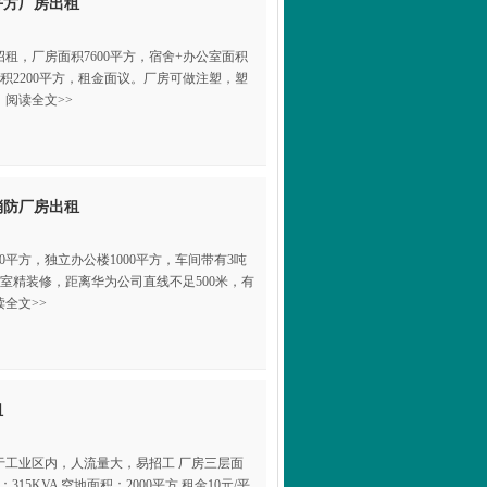
平方厂房出租
租，厂房面积7600平方，宿舍+办公室面积
地面积2200平方，租金面议。厂房可做注塑，塑
阅读全文>>
消防厂房出租
00平方，独立办公楼1000平方，车间带有3吨
公室精装修，距离华为公司直线不足500米，有
全文>>
租
于工业区内，人流量大，易招工 厂房三层面
315KVA 空地面积：2000平方 租金10元/平