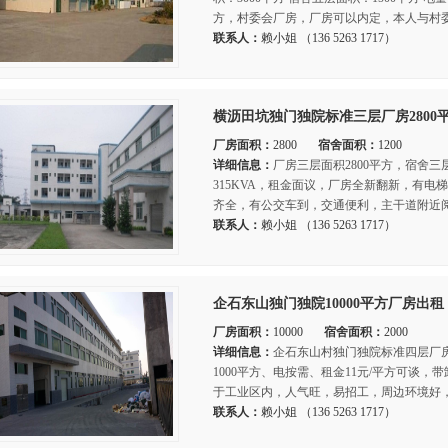
方，村委会厂房，厂房可以内定，本人与村委
联系人：
赖小姐 （136 5263 1717）
横沥田坑独门独院标准三层厂房2800
厂房面积：
2800
宿舍面积：
1200
详细信息：
厂房三层面积2800平方，宿舍三层
315KVA，租金面议，厂房全新翻新，有
齐全，有公交车到，交通便利，主干道附近阅
联系人：
赖小姐 （136 5263 1717）
企石东山独门独院10000平方厂房出租
厂房面积：
10000
宿舍面积：
2000
详细信息：
企石东山村独门独院标准四层厂房8
1000平方、电按需、租金11元/平方可谈
于工业区内，人气旺，易招工，周边环境好，
联系人：
赖小姐 （136 5263 1717）