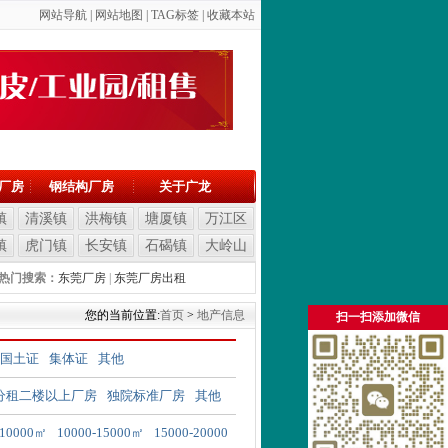
网站导航
|
网站地图
| T
AG标签
|
收藏本站
厂房
钢结构厂房
关于广龙
镇
清溪镇
洪梅镇
塘厦镇
万江区
镇
虎门镇
长安镇
石碣镇
大岭山
热门搜索：
东莞厂房
|
东莞厂房出租
您的当前位置:
首页
>
地产信息
扫一扫添加微信
国土证
集体证
其他
分租二楼以上厂房
独院标准厂房
其他
-10000㎡
10000-15000㎡
15000-20000