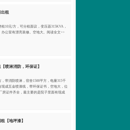
房出租
整租10元/方，可分租面议，变压器315KVA，
办公室有漂亮装修。空地大。阅读全文>>
租【喷淋消防，环保证】
方，带消防喷淋，宿舍1500平方，电量315千
有现成五金喷漆线，带环保证书，空地大，位
，厂房证件齐全，最主要的是院子里面有现成
招租【地坪漆】