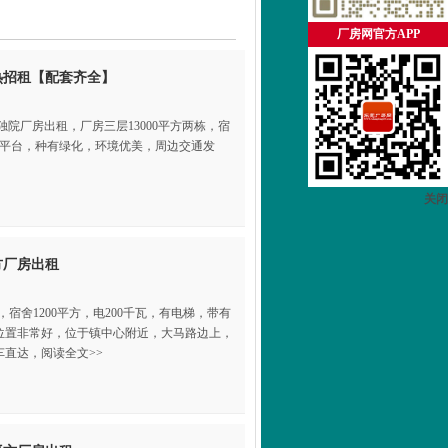
厂房网官方APP
热招租【配套齐全】
独院厂房出租，厂房三层13000平方两栋，宿
带卸货平台，种有绿化，环境优美，周边交通发
关闭
方厂房出租
方，宿舍1200平方，电200千瓦，有电梯，带有
位置非常好，位于镇中心附近，大马路边上，
直达，阅读全文>>