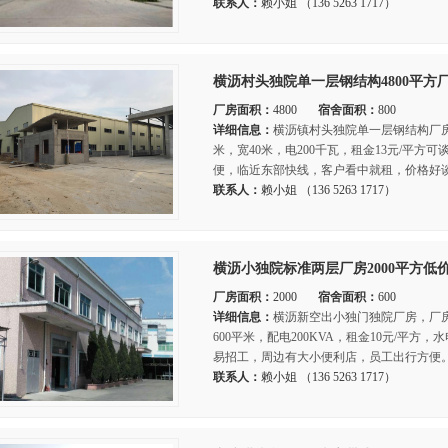
联系人：
赖小姐 （136 5263 1717）
横沥村头独院单一层钢结构4800平方
厂房面积：
4800
宿舍面积：
800
详细信息：
横沥镇村头独院单一层钢结构厂房出
米，宽40米，电200千瓦，租金13元/平方
便，临近东部快线，客户看中就租，价格好谈
联系人：
赖小姐 （136 5263 1717）
横沥小独院标准两层厂房2000平方低
厂房面积：
2000
宿舍面积：
600
详细信息：
横沥新空出小独门独院厂房，厂房二
600平米，配电200KVA，租金10元/平方
易招工，周边有大小便利店，员工出行方便。
联系人：
赖小姐 （136 5263 1717）