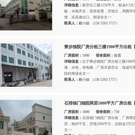
详细信息：
新空出三楼1250平方，租金8.
板，水电齐全，宿舍按需，空地大，周围环
便，近高速出口。阅读全文>>
联系人：
赖小姐 （136 5263 1717）
寮步独院厂房分租三楼1900平方出租
厂房面积：
1900
宿舍面积：
按需
详细信息：
位于寮步独院厂房分租三楼190
漆、水电，有电梯，厂房月底空出，现成可
段好阅读全文>>
联系人：
赖小姐 （136 5263 1717）
石排独门独院两层1800平方厂房出租
厂房面积：
1800
宿舍面积：
750
详细信息：
石排独门独院厂房出租，厂房两层1
层，电60千瓦，空地1000平方，总租金3万
文>>