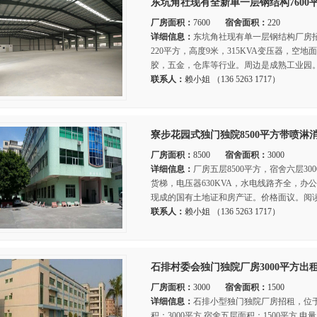
东坑角社现有全新单一层钢结构7600
厂房面积：
7600
宿舍面积：
220
详细信息：
东坑角社现有单一层钢结构厂房招
220平方，高度9米，315KVA变压器，空
胶，五金，仓库等行业。周边是成熟工业园。
联系人：
赖小姐 （136 5263 1717）
寮步花园式独门独院8500平方带喷淋
厂房面积：
8500
宿舍面积：
3000
详细信息：
厂房五层8500平方，宿舍六层30
货梯，电压器630KVA，水电线路齐全，办
现成的国有土地证和房产证。价格面议。阅读
联系人：
赖小姐 （136 5263 1717）
石排村委会独门独院厂房3000平方出
厂房面积：
3000
宿舍面积：
1500
详细信息：
石排小型独门独院厂房招租，位
积：3000平方 宿舍五层面积：1500平方 电量：