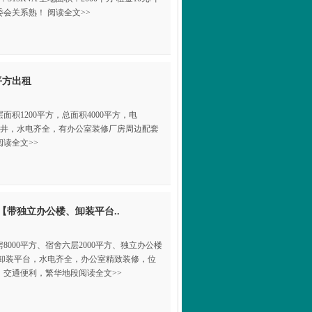
会关系熟！ 阅读全文>>
平方出租
面积1200平方，总面积4000平方，电
电梯井，水电齐全，有办公室装修厂房周边配套
读全文>>
【带独立办公楼、卸装平台..
000平方、宿舍六层2000平方、独立办公楼
，带卸装平台，水电齐全，办公室精致装修，位
交通便利，繁华地段阅读全文>>