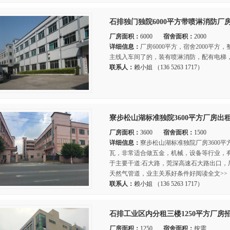
石排独门独院6000平方带喷淋消防厂
厂房面积：
6000
宿舍面积：
2000
详细信息：
厂房6000平方，宿舍2000平方，
主线入车间了的，装有喷淋消防，配有电梯，
联系人：
赖小姐 （136 5263 1717）
寮步松山湖标准独院3600平方厂房出
厂房面积：
3600
宿舍面积：
1500
详细信息：
寮步松山湖标准独院厂房3600平
瓦，非常适合做五金，机械，设备等行业，
于主要干道:石大路，莞深高速石大路出口
天然气管道，业主关系好条件好阅读全文>>
联系人：
赖小姐 （136 5263 1717）
石排工业区内分租三楼1250平方厂房
厂房面积：
1250
宿舍面积：
按需