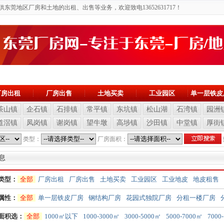
莞地区厂房和土地的出租、出售等业务，欢迎致电13652631717！
厂房出租
厂房出售
土地买卖
工业园区
单一层铁皮
茶山镇
企石镇
石排镇
常平镇
东坑镇
松山湖
石湾镇
园洲
道滘镇
凤岗镇
谢岗镇
望牛墩
高埗镇
沙田镇
中堂镇
厚街
类型：
厂房面积：
息
类型：
全部
厂房出租
厂房出售
土地买卖
工业园区
工业地皮
地皮租售
属性：
全部
单一层铁皮厂房
钢结构厂房
花园式独院厂房
分租一楼厂房
面积选：
全部
1000㎡以下
1000-3000㎡
3000-5000㎡
5000-7000㎡
7000