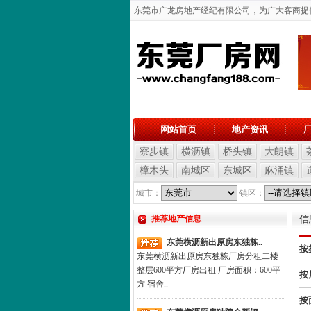
东莞市广龙房地产经纪有限公司，为广大客商提供东
网站首页
地产资讯
寮步镇
横沥镇
桥头镇
大朗镇
樟木头
南城区
东城区
麻涌镇
城市：
镇区：
推荐地产信息
信
东莞横沥新出原房东独栋..
按
东莞横沥新出原房东独栋厂房分租二楼
整层600平方厂房出租 厂房面积：600平
按
方 宿舍..
按