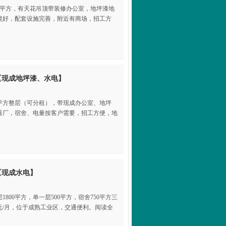
5元/平方，有天花吊顶带装修办公室，地坪漆地
境好，配套设施完善，附近有商场，招工方
【现成地坪漆、水电】
0平方整层（可分租），带现成办公室、地坪
看厂，宿舍、电量按客户需要，招工方便，地
【现成水电】
800平方，单一层500平方，宿舍750平方三
2元/月，位于成熟工业区，交通便利。阅读全