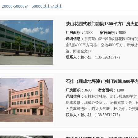
20000-50000㎡
50000以上㎡以上
茶山花园式独门独院1300平方厂房火
厂房面积：
13000
宿舍面积：
4000
详细信息：
东莞茶山新出9.5成新花园式独门
舍5层4000平方两栋，空地4000平方，
达。阅读全文>>
联系人：
赖小姐 （136 5263 1717）
石排（现成地坪漆）独门独院3600平
厂房面积：
3600
宿舍面积：
1200
详细信息：
石排标准独院厂房1-3层3600平
现成装修，现成办公室，厂房很宽敞明亮，
大货车可进出，附近人气旺，环境好，公交车
联系人：
赖小姐 （136 5263 1717）