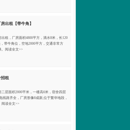
厂房出租【带牛角】
租，厂房面积4800平方，滴水8米，长120
可谈，带牛角位，空地2000平方，交通非常方
。阅读全文>>
价招租
层‌‌面积2000平米，一楼高6米，宿舍四层
，水电线路齐全，厂房形像8成新,位于繁华地段，
阅读全文>>