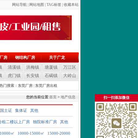
网站导航
|
网站地图
| T
AG标签
|
收藏本站
厂房
钢结构厂房
关于广龙
镇
清溪镇
洪梅镇
塘厦镇
万江区
镇
虎门镇
长安镇
石碣镇
大岭山
热门搜索：
东莞厂房
|
东莞厂房出租
您的当前位置:
首页
>
地产信息
扫一扫添加微信
国土证
集体证
其他
分租二楼以上厂房
独院标准厂房
其他
-10000㎡
10000-15000㎡
15000-20000