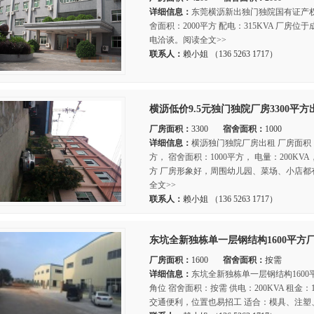
详细信息：
东莞横沥新出独门独院国有证产权厂
舍面积：2000平方 配电：315KVA 厂
电洽谈。阅读全文>>
联系人：
赖小姐 （136 5263 1717）
横沥低价9.5元独门独院厂房3300平方
厂房面积：
3300
宿舍面积：
1000
详细信息：
横沥独门独院厂房出租 厂房面积：
方， 宿舍面积：1000平方， 电量：200KVA
方 厂房形象好，周围幼儿园、菜场、小店
全文>>
联系人：
赖小姐 （136 5263 1717）
东坑全新独栋单一层钢结构1600平方
厂房面积：
1600
宿舍面积：
按需
详细信息：
东坑全新独栋单一层钢结构1600
角位 宿舍面积：按需 供电：200KVA 租金
交通便利，位置也易招工 适合：模具、注塑