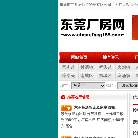
东莞市广龙房地产经纪有限公司，为广大客商提供东
网站首页
地产资讯
寮步镇
横沥镇
桥头镇
大朗镇
樟木头
南城区
东城区
麻涌镇
城市：
镇区：
推荐地产信息
信
东莞横沥新出原房东独栋..
按
东莞横沥新出原房东独栋厂房分租二楼
整层600平方厂房出租 厂房面积：600平
按
方 宿舍..
按