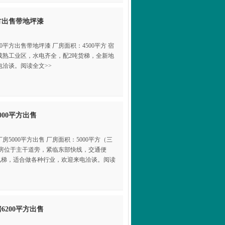
方出售带地坪漆
0平方出售带地坪漆 厂房面积：4500平方 宿
位于成熟工业区，水电齐全，配2吨货梯，全新地
洽谈。阅读全文>>
00平方出售
5000平方出售 厂房面积：5000平方（三
A 厂房位于主干道旁，紧临东部快线，交通便
吨电梯，适合做各种行业，欢迎来电洽谈。阅读
200平方出售