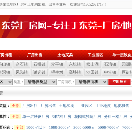
莞地区厂房和土地的出租、出售等业务，欢迎致电13652631717！
厂房出租
厂房出售
土地买卖
工业园区
单一层铁皮
茶山镇
企石镇
石排镇
常平镇
东坑镇
松山湖
石湾镇
园洲
道滘镇
凤岗镇
谢岗镇
望牛墩
高埗镇
沙田镇
中堂镇
厚街
类型：
厂房面积：
息
类型：
全部
厂房出租
厂房出售
土地买卖
工业园区
工业地皮
地皮租售
属性：
全部
单一层铁皮厂房
钢结构厂房
花园式独院厂房
分租一楼厂房
面积选：
全部
1000㎡以下
1000-3000㎡
3000-5000㎡
5000-7000㎡
7000