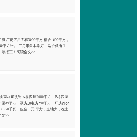
租 厂房四层面积3000平方 宿舍1600平方，
1500平方米。 厂房形象非常好，适合做电子、
，易招工！阅读全文>>
舍两栋可改造,A栋四层2000平方，B栋四层
卫一层85平方，泵房加电房250平方，厂房部分
250千瓦，租金11元/平方，空地大，在主
文>>