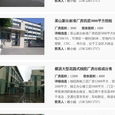
联系人：
赖小姐 （136 5263 1717）
茶山新出标准厂房四层3000平方招租
厂房面积：
3000
宿舍面积：
1600
详细信息：
茶山新出标准厂房四层3000平方招
电250KVA，可增容 一楼到顶6米，空地约
塑胶、CNC……等行业，位于工业区大路边
联系人：
赖小姐 （136 5263 1717）
横沥大型花园式独院厂房出租或出售
厂房面积：
12000
宿舍面积：
4000
详细信息：
独院两栋三层厂房12000平方，宿
2000平方，独立办公楼三层1600平方，门
带喷淋消防验收合格证，独立两个变压器400＋
干道边，交通位置非常好，车站附近。阅读全
联系人：
赖小姐 （136 5263 1717）