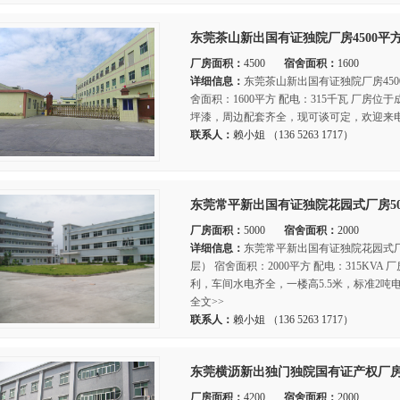
东莞茶山新出国有证独院厂房4500平
厂房面积：
4500
宿舍面积：
1600
详细信息：
东莞茶山新出国有证独院厂房450
舍面积：1600平方 配电：315千瓦 厂房
坪漆，周边配套齐全，现可谈可定，欢迎来电
联系人：
赖小姐 （136 5263 1717）
东莞常平新出国有证独院花园式厂房50
厂房面积：
5000
宿舍面积：
2000
详细信息：
东莞常平新出国有证独院花园式厂房
层） 宿舍面积：2000平方 配电：315KV
利，车间水电齐全，一楼高5.5米，标准2
全文>>
联系人：
赖小姐 （136 5263 1717）
东莞横沥新出独门独院国有证产权厂房6
厂房面积：
4200
宿舍面积：
2000