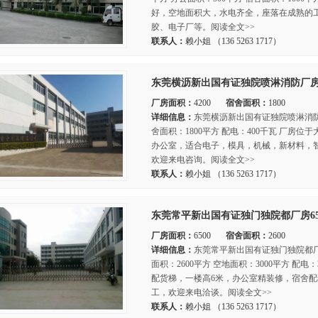
好，空地面积大，水电齐全，座落在成熟的
胶、电子厂等。阅读全文>>
联系人：
赖小姐 （136 5263 1717）
东莞横沥新出国有证独院喷淋消防​厂房
厂房面积：
4200
宿舍面积：
1800
详细信息：
东莞横沥新出国有证独院喷淋消防​厂
舍面积：1800平方 配电：400千瓦 厂房
办公室，适合电子，模具，机械，新材料，
欢迎来电咨询。阅读全文>>
联系人：
赖小姐 （136 5263 1717）
东莞常平新出国有证独门独院都厂房65
厂房面积：
6500
宿舍面积：
2600
详细信息：
东莞常平新出国有证独门独院都厂房
面积：2600平方 空地面积：3000平方 配电
配货梯，一楼高6米，办公室精装修，宿舍
工，欢迎来电洽谈。阅读全文>>
联系人：
赖小姐 （136 5263 1717）