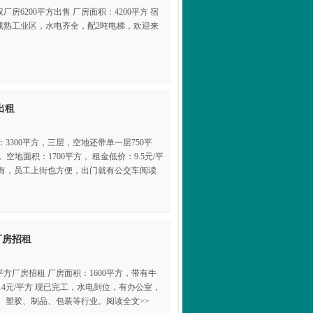
房6200平方出售 厂房面积：4200平方 宿
房位于成熟工业区，水电齐全，配2吨电梯，欢迎来
出租
3300平方，三层，空地还带单一层750平
， 空地面积：1700平方， 租金低价：9.5元/平
都有，员工上街也方便，出门就有公交车阅读
厂房招租
平方厂房招租 厂房面积：1600平方，带有牛
：14元/平方 现已完工，水电到位，有办公室，
、塑胶、制品、包装等行业。阅读全文>>