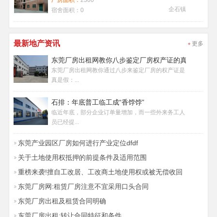
厂房面积：
2300
企石镇
宿舍面积：
0
最新地产资讯
更多
东莞厂房出租网教你八步鉴定厂房权产证的真假
东莞厂房出租网教你通过八步来鉴定厂房的权产证是
真是假：...
石排：年底普工临工成“香饽饽”
临近年底，部分企业订单量增加，而一些外来务工人
员已经提...
东莞产业园区厂房如何进行产业定位dfdf
关于土地使用权抵押的前提条件及适用范围
重榜来袭!擅自工改居、工改商土地使用权或被无偿收回
东莞厂房网:租赁厂房注意不宜采用口头合同
东莞厂房出租及租赁合同明确
东莞厂房出租:转让合同特征和条件