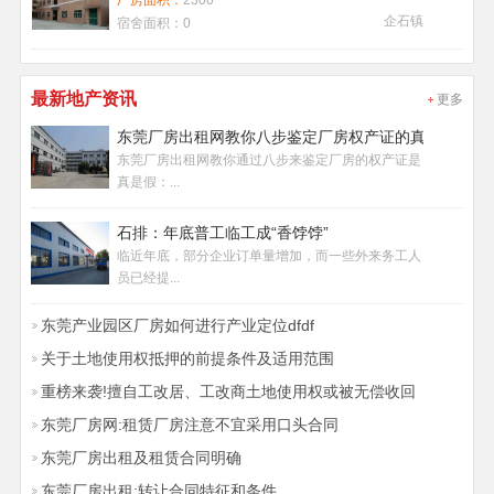
厂房面积：
2300
企石镇
宿舍面积：
0
最新地产资讯
更多
东莞厂房出租网教你八步鉴定厂房权产证的真假
东莞厂房出租网教你通过八步来鉴定厂房的权产证是
真是假：...
石排：年底普工临工成“香饽饽”
临近年底，部分企业订单量增加，而一些外来务工人
员已经提...
东莞产业园区厂房如何进行产业定位dfdf
关于土地使用权抵押的前提条件及适用范围
重榜来袭!擅自工改居、工改商土地使用权或被无偿收回
东莞厂房网:租赁厂房注意不宜采用口头合同
东莞厂房出租及租赁合同明确
东莞厂房出租:转让合同特征和条件