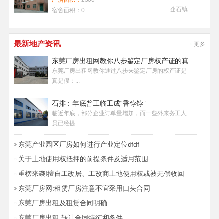
厂房面积：
2300
企石镇
宿舍面积：
0
最新地产资讯
更多
东莞厂房出租网教你八步鉴定厂房权产证的真假
东莞厂房出租网教你通过八步来鉴定厂房的权产证是
真是假：...
石排：年底普工临工成“香饽饽”
临近年底，部分企业订单量增加，而一些外来务工人
员已经提...
东莞产业园区厂房如何进行产业定位dfdf
关于土地使用权抵押的前提条件及适用范围
重榜来袭!擅自工改居、工改商土地使用权或被无偿收回
东莞厂房网:租赁厂房注意不宜采用口头合同
东莞厂房出租及租赁合同明确
东莞厂房出租:转让合同特征和条件