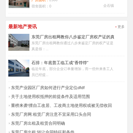
厂房面积：
2300
企石镇
宿舍面积：
0
最新地产资讯
更多
东莞厂房出租网教你八步鉴定厂房权产证的真假
东莞厂房出租网教你通过八步来鉴定厂房的权产证是
真是假：...
石排：年底普工临工成“香饽饽”
临近年底，部分企业订单量增加，而一些外来务工人
员已经提...
东莞产业园区厂房如何进行产业定位dfdf
关于土地使用权抵押的前提条件及适用范围
重榜来袭!擅自工改居、工改商土地使用权或被无偿收回
东莞厂房网:租赁厂房注意不宜采用口头合同
东莞厂房出租及租赁合同明确
东莞厂房出租:转让合同特征和条件