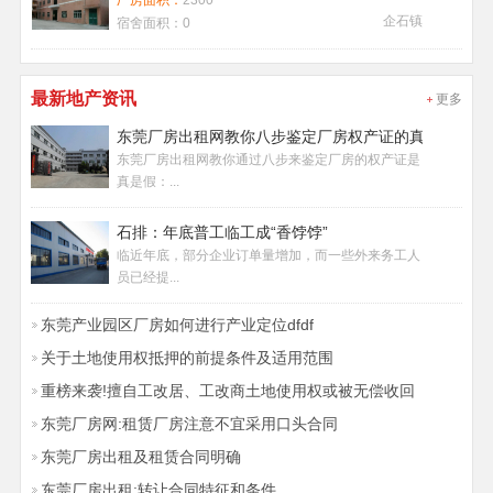
厂房面积：
2300
企石镇
宿舍面积：
0
最新地产资讯
更多
东莞厂房出租网教你八步鉴定厂房权产证的真假
东莞厂房出租网教你通过八步来鉴定厂房的权产证是
真是假：...
石排：年底普工临工成“香饽饽”
临近年底，部分企业订单量增加，而一些外来务工人
员已经提...
东莞产业园区厂房如何进行产业定位dfdf
关于土地使用权抵押的前提条件及适用范围
重榜来袭!擅自工改居、工改商土地使用权或被无偿收回
东莞厂房网:租赁厂房注意不宜采用口头合同
东莞厂房出租及租赁合同明确
东莞厂房出租:转让合同特征和条件