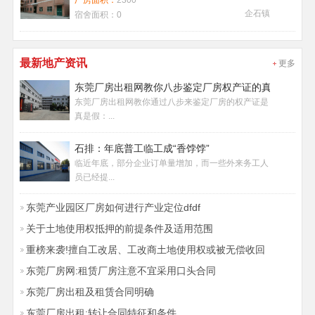
厂房面积：
2300
企石镇
宿舍面积：
0
最新地产资讯
更多
东莞厂房出租网教你八步鉴定厂房权产证的真假
东莞厂房出租网教你通过八步来鉴定厂房的权产证是
真是假：...
石排：年底普工临工成“香饽饽”
临近年底，部分企业订单量增加，而一些外来务工人
员已经提...
东莞产业园区厂房如何进行产业定位dfdf
关于土地使用权抵押的前提条件及适用范围
重榜来袭!擅自工改居、工改商土地使用权或被无偿收回
东莞厂房网:租赁厂房注意不宜采用口头合同
东莞厂房出租及租赁合同明确
东莞厂房出租:转让合同特征和条件