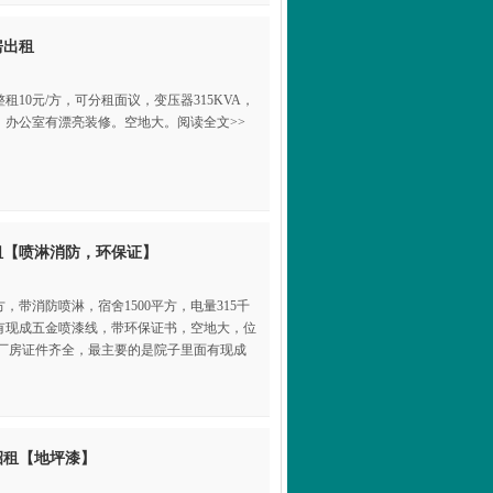
房出租
整租10元/方，可分租面议，变压器315KVA，
办公室有漂亮装修。空地大。阅读全文>>
租【喷淋消防，环保证】
方，带消防喷淋，宿舍1500平方，电量315千
有现成五金喷漆线，带环保证书，空地大，位
，厂房证件齐全，最主要的是院子里面有现成
招租【地坪漆】