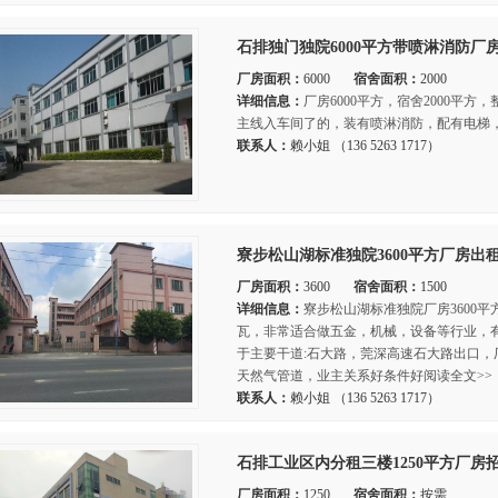
石排独门独院6000平方带喷淋消防厂
厂房面积：
6000
宿舍面积：
2000
详细信息：
厂房6000平方，宿舍2000平方，
主线入车间了的，装有喷淋消防，配有电梯，
联系人：
赖小姐 （136 5263 1717）
寮步松山湖标准独院3600平方厂房出
厂房面积：
3600
宿舍面积：
1500
详细信息：
寮步松山湖标准独院厂房3600平
瓦，非常适合做五金，机械，设备等行业，
于主要干道:石大路，莞深高速石大路出口
天然气管道，业主关系好条件好阅读全文>>
联系人：
赖小姐 （136 5263 1717）
石排工业区内分租三楼1250平方厂房
厂房面积：
1250
宿舍面积：
按需