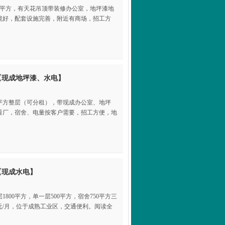
5元/平方，有天花吊顶带装修办公室，地坪漆地
境好，配套设施完善，附近有商场，招工方
【现成地坪漆、水电】
0平方整层（可分租），带现成办公室、地坪
看厂，宿舍、电量按客户需要，招工方便，地
【现成水电】
800平方，单一层500平方，宿舍750平方三
2元/月，位于成熟工业区，交通便利。阅读全