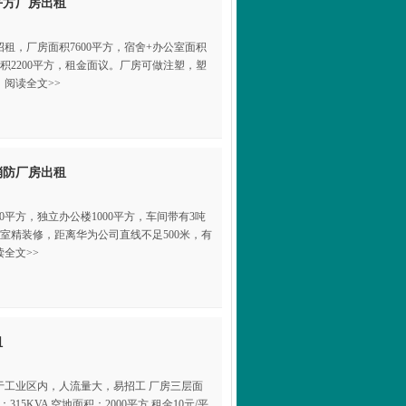
平方厂房出租
租，厂房面积7600平方，宿舍+办公室面积
地面积2200平方，租金面议。厂房可做注塑，塑
阅读全文>>
消防厂房出租
00平方，独立办公楼1000平方，车间带有3吨
公室精装修，距离华为公司直线不足500米，有
全文>>
租
于工业区内，人流量大，易招工 厂房三层面
315KVA 空地面积：2000平方 租金10元/平