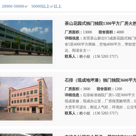
20000-50000㎡
50000以上㎡以上
茶山花园式独门独院1300平方厂房火
厂房面积：
13000
宿舍面积：
4000
详细信息：
东莞茶山新出9.5成新花园式独门
舍5层4000平方两栋，空地4000平方，
达。阅读全文>>
联系人：
赖小姐 （136 5263 1717）
石排（现成地坪漆）独门独院3600平
厂房面积：
3600
宿舍面积：
1200
详细信息：
石排标准独院厂房1-3层3600平
现成装修，现成办公室，厂房很宽敞明亮，
大货车可进出，附近人气旺，环境好，公交车
联系人：
赖小姐 （136 5263 1717）