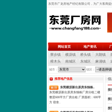
东莞市广龙房地产经纪有限公司，为广大客商提供东
网站首页
地产资讯
寮步镇
横沥镇
桥头镇
大朗镇
樟木头
南城区
东城区
麻涌镇
城市：
镇区：
推荐地产信息
信
东莞横沥新出原房东独栋..
按
东莞横沥新出原房东独栋厂房分租二楼
整层600平方厂房出租 厂房面积：600平
按
方 宿舍..
按