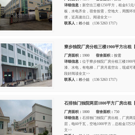
详细信息：
新空出三楼1250平方，租金8.
板，水电齐全，宿舍按需，空地大，周围环
便，近高速出口。阅读全文>>
联系人：
赖小姐 （136 5263 1717）
寮步独院厂房分租三楼1900平方出租
厂房面积：
1900
宿舍面积：
按需
详细信息：
位于寮步独院厂房分租三楼190
漆、水电，有电梯，厂房月底空出，现成可
段好阅读全文>>
联系人：
赖小姐 （136 5263 1717）
石排独门独院两层1800平方厂房出租
厂房面积：
1800
宿舍面积：
750
详细信息：
石排独门独院厂房出租，厂房两层1
层，电60千瓦，空地1000平方，总租金3万
文>>