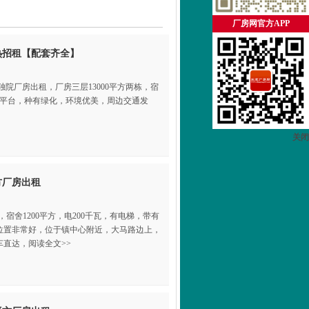
厂房网官方APP
热招租【配套齐全】
独院厂房出租，厂房三层13000平方两栋，宿
带卸货平台，种有绿化，环境优美，周边交通发
关闭
方厂房出租
方，宿舍1200平方，电200千瓦，有电梯，带有
位置非常好，位于镇中心附近，大马路边上，
直达，阅读全文>>