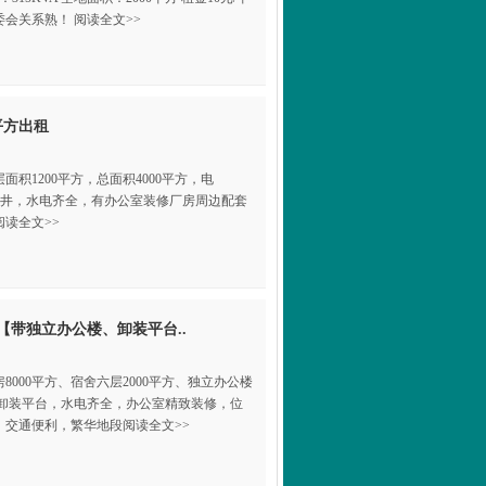
会关系熟！ 阅读全文>>
平方出租
面积1200平方，总面积4000平方，电
电梯井，水电齐全，有办公室装修厂房周边配套
读全文>>
【带独立办公楼、卸装平台..
000平方、宿舍六层2000平方、独立办公楼
，带卸装平台，水电齐全，办公室精致装修，位
交通便利，繁华地段阅读全文>>