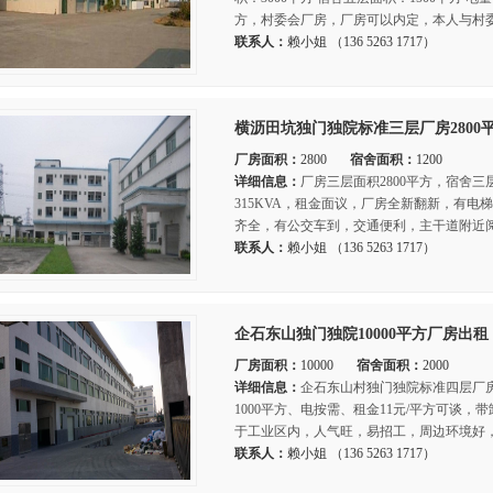
方，村委会厂房，厂房可以内定，本人与村委
联系人：
赖小姐 （136 5263 1717）
横沥田坑独门独院标准三层厂房2800
厂房面积：
2800
宿舍面积：
1200
详细信息：
厂房三层面积2800平方，宿舍三层
315KVA，租金面议，厂房全新翻新，有
齐全，有公交车到，交通便利，主干道附近阅
联系人：
赖小姐 （136 5263 1717）
企石东山独门独院10000平方厂房出租
厂房面积：
10000
宿舍面积：
2000
详细信息：
企石东山村独门独院标准四层厂房8
1000平方、电按需、租金11元/平方可谈
于工业区内，人气旺，易招工，周边环境好，
联系人：
赖小姐 （136 5263 1717）