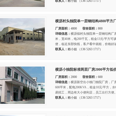
联系人：
赖小姐 （136 5263 1717）
横沥村头独院单一层钢结构4800平方
厂房面积：
4800
宿舍面积：
800
详细信息：
横沥镇村头独院单一层钢结构厂房出
米，宽40米，电200千瓦，租金13元/平方
便，临近东部快线，客户看中就租，价格好谈
联系人：
赖小姐 （136 5263 1717）
横沥小独院标准两层厂房2000平方低
厂房面积：
2000
宿舍面积：
600
详细信息：
横沥新空出小独门独院厂房，厂房二
600平米，配电200KVA，租金10元/平方
易招工，周边有大小便利店，员工出行方便。
联系人：
赖小姐 （136 5263 1717）