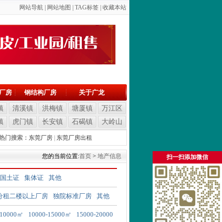
网站导航
|
网站地图
| T
AG标签
|
收藏本站
厂房
钢结构厂房
关于广龙
镇
清溪镇
洪梅镇
塘厦镇
万江区
镇
虎门镇
长安镇
石碣镇
大岭山
热门搜索：
东莞厂房
|
东莞厂房出租
您的当前位置:
首页
>
地产信息
扫一扫添加微信
国土证
集体证
其他
分租二楼以上厂房
独院标准厂房
其他
-10000㎡
10000-15000㎡
15000-20000