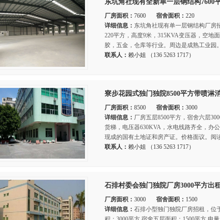
东坑角社现有全新单一层钢结构7600
厂房面积：
7600
宿舍面积：
220
详细信息：
东坑角社现有单一层钢结构厂房招
220平方，高度9米，315KVA变压器，空
胶，五金，仓库等行业。周边是成熟工业园。
联系人：
赖小姐 （136 5263 1717）
寮步花园式独门独院8500平方带喷淋
厂房面积：
8500
宿舍面积：
3000
详细信息：
厂房五层8500平方，宿舍六层30
货梯，电压器630KVA，水电线路齐全，办
现成的国有土地证和房产证。价格面议。阅读
联系人：
赖小姐 （136 5263 1717）
石排村委会独门独院厂房3000平方出
厂房面积：
3000
宿舍面积：
1500
详细信息：
石排小型独门独院厂房招租，位
积：3000平方 宿舍五层面积：1500平方 电量：