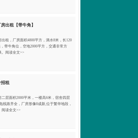
厂房出租【带牛角】
租，厂房面积4800平方，滴水8米，长120
可谈，带牛角位，空地2000平方，交通非常方
。阅读全文>>
价招租
层‌‌面积2000平米，一楼高6米，宿舍四层
，水电线路齐全，厂房形像8成新,位于繁华地段，
阅读全文>>