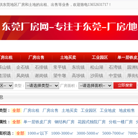
莞地区厂房和土地的出租、出售等业务，欢迎致电13652631717！
厂房出租
厂房出售
土地买卖
工业园区
单一层铁皮
茶山镇
企石镇
石排镇
常平镇
东坑镇
松山湖
石湾镇
园洲
道滘镇
凤岗镇
谢岗镇
望牛墩
高埗镇
沙田镇
中堂镇
厚街
类型：
厂房面积：
息
类型：
全部
厂房出租
厂房出售
土地买卖
工业园区
工业地皮
地皮租售
属性：
全部
单一层铁皮厂房
钢结构厂房
花园式独院厂房
分租一楼厂房
面积选：
全部
1000㎡以下
1000-3000㎡
3000-5000㎡
5000-7000㎡
7000