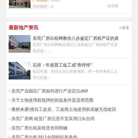
厂房面积：
2300
企石镇
宿舍面积：
0
最新地产资讯
更多
东莞厂房出租网教你八步鉴定厂房权产证的真假
东莞厂房出租网教你通过八步来鉴定厂房的权产证是
真是假：...
石排：年底普工临工成“香饽饽”
临近年底，部分企业订单量增加，而一些外来务工人
员已经提...
东莞产业园区厂房如何进行产业定位dfdf
关于土地使用权抵押的前提条件及适用范围
重榜来袭!擅自工改居、工改商土地使用权或被无偿收回
东莞厂房网:租赁厂房注意不宜采用口头合同
东莞厂房出租及租赁合同明确
东莞厂房出租:转让合同特征和条件