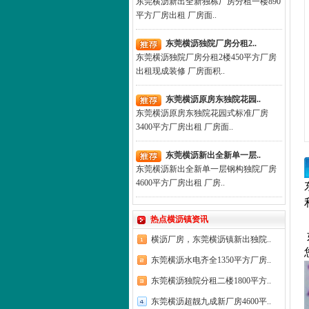
东莞横沥新出全新独栋厂房分租一楼890
平方厂房出租 厂房面..
东莞横沥独院厂房分租2..
东莞横沥独院厂房分租2楼450平方厂房
出租现成装修 厂房面积..
东莞横沥原房东独院花园..
东莞横沥原房东独院花园式标准厂房
3400平方厂房出租 厂房面..
东莞横沥新出全新单一层..
东莞横沥新出全新单一层钢构独院厂房
4600平方厂房出租 厂房..
热点横沥镇资讯
横沥厂房，东莞横沥镇新出独院..
东莞横沥水电齐全1350平方厂房..
东莞横沥独院分租二楼1800平方..
东莞横沥超靓九成新厂房4600平..