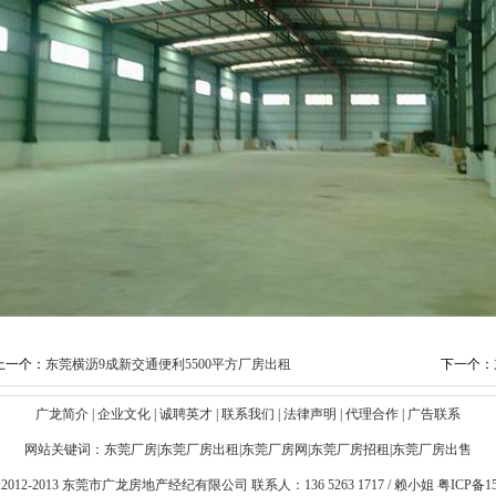
上一个：
东莞横沥9成新交通便利5500平方厂房出租
下一个：
广龙简介
|
企业文化
|
诚聘英才
|
联系我们
|
法律声明
|
代理合作
|
广告联系
网站关键词：
东莞厂房
|
东莞厂房出租
|
东莞厂房网
|
东莞厂房招租
|
东莞厂房出售
2012-2013 东莞市广龙房地产经纪有限公司 联系人：136 5263 1717 / 赖小姐
粤ICP备15