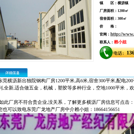
镇 区：横沥镇
厂房面积：1200㎡
宿舍面积：300㎡
价 格：
http://www
官网：
赖小姐
联系人：
13
东莞横沥新出独院钢构厂房1200平米,高6米,宿舍300平米,配电200千
利,全新,适合做五金，机械，塑胶等多种行业，空地1000平米，
如此厂房不符合贵企业,没关系，了解更多横沥厂房信息可点击
您也可以致电东莞广龙地产厂房中介赖小姐：18664156651