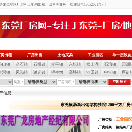
莞地区厂房和土地的出租、出售等业务，欢迎致电13652631717！
厂房出租
厂房出售
土地买卖
工业园区
单一层铁皮
茶山镇
企石镇
石排镇
常平镇
东坑镇
松山湖
石湾镇
园洲
道滘镇
凤岗镇
谢岗镇
望牛墩
高埗镇
沙田镇
中堂镇
厚街
类型：
厂房面积：
产信息
东莞横沥新出钢结构独院1200平方厂房
工业园
厂房类型：
厂房结构：钢结构厂