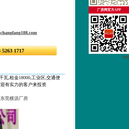
厂房网官方APP
.changfang188.com
6 5263 1717
关闭
瓦,租金18000,工业区,交通便
欢迎有实力的客户来投资
：
东莞横沥厂房