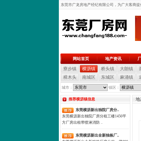
东莞市广龙房地产经纪有限公司，为广大客商提供东
网站首页
地产资讯
寮步镇
横沥镇
桥头镇
大朗镇
樟木头
南城区
东城区
麻涌镇
城市：
镇区：
推荐横沥镇信息
地
东莞横沥新出独院厂房分..
东莞横沥新出独院厂房分租三楼1450平
方厂房出租带喷淋消防 ..
东莞横沥新出全新独栋厂..