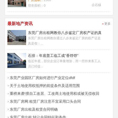
厂房面积：
2300
企石镇
宿舍面积：
0
最新地产资讯
更多
东莞厂房出租网教你八步鉴定厂房权产证的真假
东莞厂房出租网教你通过八步来鉴定厂房的权产证是
真是假：...
石排：年底普工临工成“香饽饽”
临近年底，部分企业订单量增加，而一些外来务工人
员已经提...
东莞产业园区厂房如何进行产业定位dfdf
关于土地使用权抵押的前提条件及适用范围
重榜来袭!擅自工改居、工改商土地使用权或被无偿收回
东莞厂房网:租赁厂房注意不宜采用口头合同
东莞厂房出租及租赁合同明确
东莞厂房出租:转让合同特征和条件