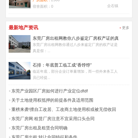
厂房面积：
2300
企石镇
宿舍面积：
0
最新地产资讯
更多
东莞厂房出租网教你八步鉴定厂房权产证的真假
东莞厂房出租网教你通过八步来鉴定厂房的权产证是
真是假：...
石排：年底普工临工成“香饽饽”
临近年底，部分企业订单量增加，而一些外来务工人
员已经提...
东莞产业园区厂房如何进行产业定位dfdf
关于土地使用权抵押的前提条件及适用范围
重榜来袭!擅自工改居、工改商土地使用权或被无偿收回
东莞厂房网:租赁厂房注意不宜采用口头合同
东莞厂房出租及租赁合同明确
东莞厂房出租:转让合同特征和条件