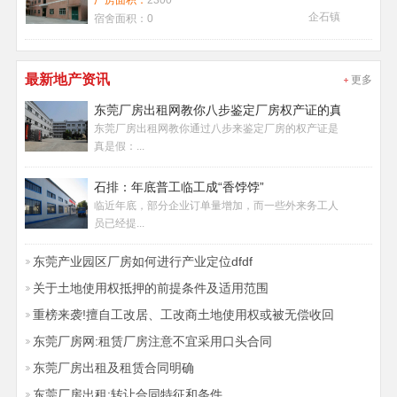
厂房面积：
2300
企石镇
宿舍面积：
0
最新地产资讯
更多
东莞厂房出租网教你八步鉴定厂房权产证的真假
东莞厂房出租网教你通过八步来鉴定厂房的权产证是
真是假：...
石排：年底普工临工成“香饽饽”
临近年底，部分企业订单量增加，而一些外来务工人
员已经提...
东莞产业园区厂房如何进行产业定位dfdf
关于土地使用权抵押的前提条件及适用范围
重榜来袭!擅自工改居、工改商土地使用权或被无偿收回
东莞厂房网:租赁厂房注意不宜采用口头合同
东莞厂房出租及租赁合同明确
东莞厂房出租:转让合同特征和条件