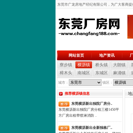
东莞市广龙房地产经纪有限公司，为广大客商提供东
网站首页
地产资讯
寮步镇
横沥镇
桥头镇
大朗镇
樟木头
南城区
东城区
麻涌镇
城市：
镇区：
推荐横沥镇信息
地
东莞横沥新出独院厂房分..
东莞横沥新出独院厂房分租三楼1450平
方厂房出租带喷淋消防 ..
东莞横沥新出全新独栋厂..