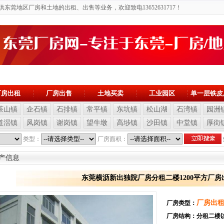
莞地区厂房和土地的出租、出售等业务，欢迎致电13652631717！
厂房出租
厂房出售
土地买卖
工业园区
单一层铁皮
茶山镇
企石镇
石排镇
常平镇
东坑镇
松山湖
石湾镇
园洲
道滘镇
凤岗镇
谢岗镇
望牛墩
高埗镇
沙田镇
中堂镇
厚街
类型：
厂房面积：
产信息
东莞横沥新出独院厂房分租二楼1200平方厂
厂房出
厂房类型：
厂房结构：分租二楼