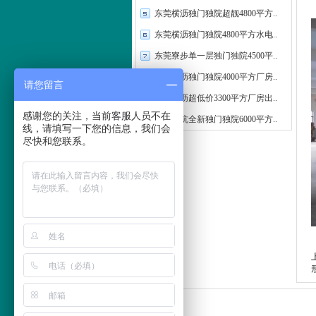
东莞横沥独门独院超靓4800平方..
东莞横沥独门独院4800平方水电..
东莞寮步单一层独门独院4500平..
东莞横沥独门独院4000平方厂房..
请您留言
东莞横沥超低价3300平方厂房出..
感谢您的关注，当前客服人员不在
东莞东坑全新独门独院6000平方..
线，请填写一下您的信息，我们会
尽快和您联系。