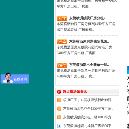
东莞横沥新出全新独栋厂房分租一楼890
平方厂房出租 厂房面..
东莞横沥独院厂房分租2..
东莞横沥独院厂房分租2楼450平方厂房
出租现成装修 厂房面积..
东莞横沥原房东独院花园..
东莞横沥原房东独院花园式标准厂房
3400平方厂房出租 厂房面..
东莞横沥新出全新单一层..
东莞横沥新出全新单一层钢构独院厂房
4600平方厂房出租 厂房..
热点横沥镇资讯
横沥厂房，东莞横沥镇新出独院..
东莞横沥水电齐全1350平方厂房..
东莞横沥独院分租二楼1800平方..
东莞横沥超靓九成新厂房4600平..