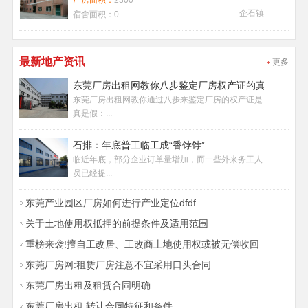
厂房面积：
2300
企石镇
宿舍面积：
0
最新地产资讯
更多
东莞厂房出租网教你八步鉴定厂房权产证的真假
东莞厂房出租网教你通过八步来鉴定厂房的权产证是
真是假：...
石排：年底普工临工成“香饽饽”
临近年底，部分企业订单量增加，而一些外来务工人
员已经提...
东莞产业园区厂房如何进行产业定位dfdf
关于土地使用权抵押的前提条件及适用范围
重榜来袭!擅自工改居、工改商土地使用权或被无偿收回
东莞厂房网:租赁厂房注意不宜采用口头合同
东莞厂房出租及租赁合同明确
东莞厂房出租:转让合同特征和条件