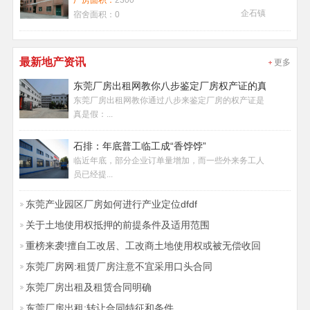
厂房面积：
2300
企石镇
宿舍面积：
0
最新地产资讯
更多
东莞厂房出租网教你八步鉴定厂房权产证的真假
东莞厂房出租网教你通过八步来鉴定厂房的权产证是
真是假：...
石排：年底普工临工成“香饽饽”
临近年底，部分企业订单量增加，而一些外来务工人
员已经提...
东莞产业园区厂房如何进行产业定位dfdf
关于土地使用权抵押的前提条件及适用范围
重榜来袭!擅自工改居、工改商土地使用权或被无偿收回
东莞厂房网:租赁厂房注意不宜采用口头合同
东莞厂房出租及租赁合同明确
东莞厂房出租:转让合同特征和条件