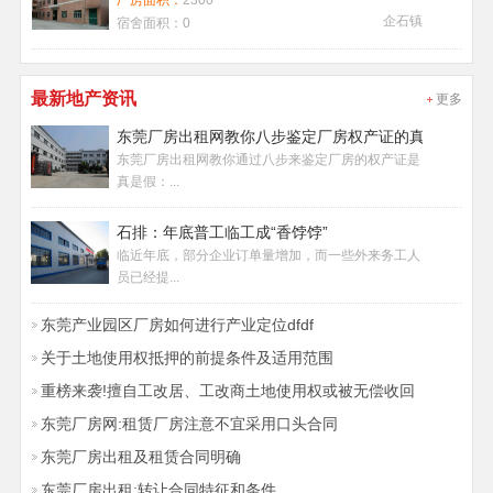
厂房面积：
2300
企石镇
宿舍面积：
0
最新地产资讯
更多
东莞厂房出租网教你八步鉴定厂房权产证的真假
东莞厂房出租网教你通过八步来鉴定厂房的权产证是
真是假：...
石排：年底普工临工成“香饽饽”
临近年底，部分企业订单量增加，而一些外来务工人
员已经提...
东莞产业园区厂房如何进行产业定位dfdf
关于土地使用权抵押的前提条件及适用范围
重榜来袭!擅自工改居、工改商土地使用权或被无偿收回
东莞厂房网:租赁厂房注意不宜采用口头合同
东莞厂房出租及租赁合同明确
东莞厂房出租:转让合同特征和条件