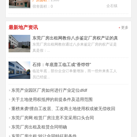
厂房面积：
2300
企石镇
宿舍面积：
0
最新地产资讯
更多
东莞厂房出租网教你八步鉴定厂房权产证的真假
东莞厂房出租网教你通过八步来鉴定厂房的权产证是
真是假：...
石排：年底普工临工成“香饽饽”
临近年底，部分企业订单量增加，而一些外来务工人
员已经提...
东莞产业园区厂房如何进行产业定位dfdf
关于土地使用权抵押的前提条件及适用范围
重榜来袭!擅自工改居、工改商土地使用权或被无偿收回
东莞厂房网:租赁厂房注意不宜采用口头合同
东莞厂房出租及租赁合同明确
东莞厂房出租:转让合同特征和条件