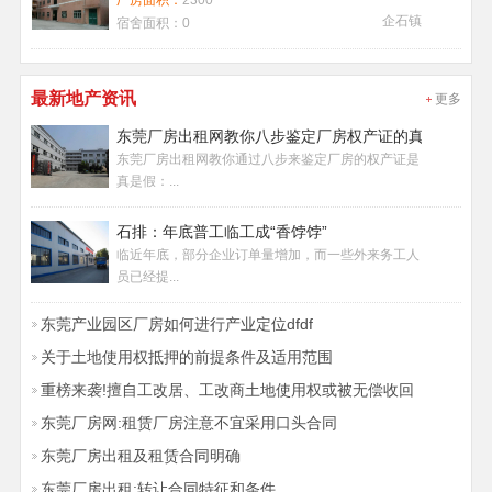
厂房面积：
2300
企石镇
宿舍面积：
0
最新地产资讯
更多
东莞厂房出租网教你八步鉴定厂房权产证的真假
东莞厂房出租网教你通过八步来鉴定厂房的权产证是
真是假：...
石排：年底普工临工成“香饽饽”
临近年底，部分企业订单量增加，而一些外来务工人
员已经提...
东莞产业园区厂房如何进行产业定位dfdf
关于土地使用权抵押的前提条件及适用范围
重榜来袭!擅自工改居、工改商土地使用权或被无偿收回
东莞厂房网:租赁厂房注意不宜采用口头合同
东莞厂房出租及租赁合同明确
东莞厂房出租:转让合同特征和条件