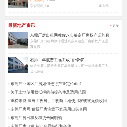
厂房面积：
2300
企石镇
宿舍面积：
0
最新地产资讯
更多
东莞厂房出租网教你八步鉴定厂房权产证的真假
东莞厂房出租网教你通过八步来鉴定厂房的权产证是
真是假：...
石排：年底普工临工成“香饽饽”
临近年底，部分企业订单量增加，而一些外来务工人
员已经提...
东莞产业园区厂房如何进行产业定位dfdf
关于土地使用权抵押的前提条件及适用范围
重榜来袭!擅自工改居、工改商土地使用权或被无偿收回
东莞厂房网:租赁厂房注意不宜采用口头合同
东莞厂房出租及租赁合同明确
东莞厂房出租:转让合同特征和条件