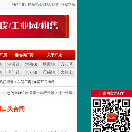
网站导航
|
网站地图
| T
AG标签
|
收藏本站
厂房
钢结构厂房
关于广龙
镇
清溪镇
洪梅镇
塘厦镇
万江区
镇
虎门镇
长安镇
石碣镇
大岭山
热门搜索：
东莞厂房
|
东莞厂房出租
您的当前位置:
首页
>
地产资讯
>
行业资讯
厂房网官方APP
用口头合同