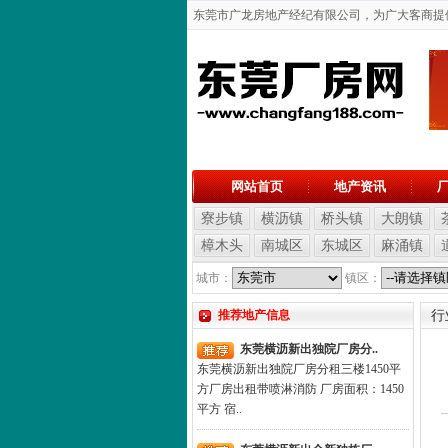
东莞市广龙房地产经纪有限公司，为广大客商提供东
网站首页
地产资讯
寮步镇
横沥镇
桥头镇
大朗镇
樟木头
南城区
东城区
麻涌镇
城市：
镇区：
推荐地产信息
行
东莞横沥新出独院厂房分..
东莞横沥新出独院厂房分租三楼1450平
方厂房出租带喷淋消防 厂房面积：1450
平方 宿..