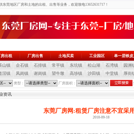
莞地区厂房和土地的出租、出售等业务，欢迎致电13652631717！
厂房出租
厂房出售
土地买卖
工业园区
单一层铁皮
茶山镇
企石镇
石排镇
常平镇
东坑镇
松山湖
石湾镇
园洲
道滘镇
凤岗镇
谢岗镇
望牛墩
高埗镇
沙田镇
中堂镇
厚街
类型：
厂房面积：
业资讯
东莞厂房网:租赁厂房注意不宜采
2018-09-18