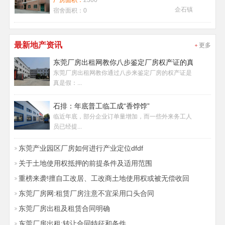
厂房面积：
2300
企石镇
宿舍面积：
0
最新地产资讯
更多
东莞厂房出租网教你八步鉴定厂房权产证的真假
东莞厂房出租网教你通过八步来鉴定厂房的权产证是
真是假：...
石排：年底普工临工成“香饽饽”
临近年底，部分企业订单量增加，而一些外来务工人
员已经提...
东莞产业园区厂房如何进行产业定位dfdf
关于土地使用权抵押的前提条件及适用范围
重榜来袭!擅自工改居、工改商土地使用权或被无偿收回
东莞厂房网:租赁厂房注意不宜采用口头合同
东莞厂房出租及租赁合同明确
东莞厂房出租:转让合同特征和条件