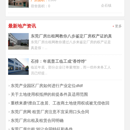
厂房面积：
2300
企石镇
宿舍面积：
0
最新地产资讯
更多
东莞厂房出租网教你八步鉴定厂房权产证的真假
东莞厂房出租网教你通过八步来鉴定厂房的权产证是
真是假：...
石排：年底普工临工成“香饽饽”
临近年底，部分企业订单量增加，而一些外来务工人
员已经提...
东莞产业园区厂房如何进行产业定位dfdf
关于土地使用权抵押的前提条件及适用范围
重榜来袭!擅自工改居、工改商土地使用权或被无偿收回
东莞厂房网:租赁厂房注意不宜采用口头合同
东莞厂房出租及租赁合同明确
东莞厂房出租:转让合同特征和条件