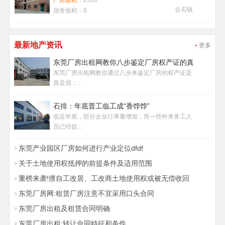
厂房面积：
2300
企石镇
宿舍面积：
0
最新地产资讯
更多
东莞厂房出租网教你八步鉴定厂房权产证的真假
东莞厂房出租网教你通过八步来鉴定厂房的权产证是
真是假：...
石排：年底普工临工成“香饽饽”
临近年底，部分企业订单量增加，而一些外来务工人
员已经提...
东莞产业园区厂房如何进行产业定位dfdf
关于土地使用权抵押的前提条件及适用范围
重榜来袭!擅自工改居、工改商土地使用权或被无偿收回
东莞厂房网:租赁厂房注意不宜采用口头合同
东莞厂房出租及租赁合同明确
东莞厂房出租:转让合同特征和条件